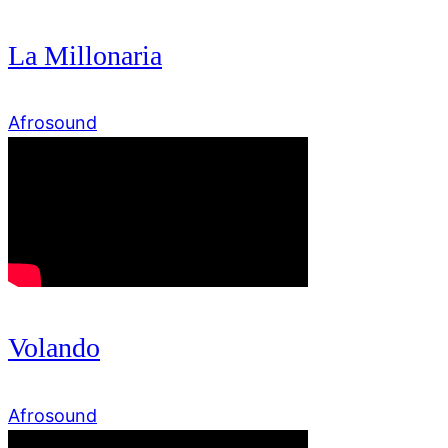
La Millonaria
Afrosound
Volando
Afrosound